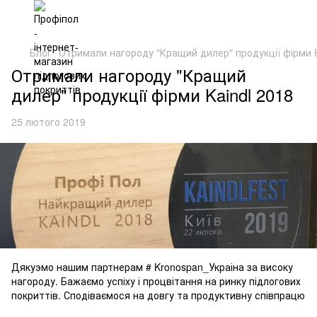
Блог
Отримали нагороду "Кращий дилер" продукції фірми K
Отримали нагороду "Кращий
дилер" продукції фірми Kaindl 2018
25 лютого 2019
Дякуэмо нашим партнерам # Kronospan_Украіна за високу
нагороду. Бажаємо успіху і процвітання на ринку підлогових
покриттів. Сподіваємося на довгу та продуктивну співпрацю