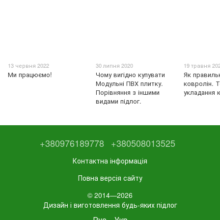
13 червня 2022
30 липня 2020
19 травня 20
Ми працюємо!
Чому вигідно купувати
Як правиль
Модульні ПВХ плитку.
ковролін. Т
Порівняння з іншими
укладання 
видами підлог.
+380976189778
+380508013525
Контактна інформація
Повна версія сайту
© 2014—2026
Дизайн і виготовлення будь-яких підлог
Рус
Укр