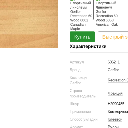
Купить
Быстрый з
Характеристики
Артикул
6062_1
Бренд
Gerflor
Коллекция
Recreation 
Gerflor
Страна
Франция
производитель
Шнур
H2090485
Применение
Коммерческ
Способ укладки
Клеевой
Формат
Рулон