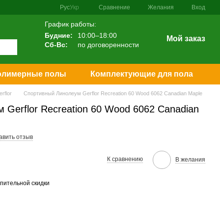
Сравнение
Рус
Укр
Желания
Вход
График работы:
Будние:
10:00–18:00
Мой заказ
Сб-Вс:
по договоренности
олимерные полы
Комплектующие для пола
rflor
Спортивный Линолеум Gerflor Recreation 60 Wood 6062 Canadian Maple
Gerflor Recreation 60 Wood 6062 Canadian
авить отзыв
К сравнению
В желания
пительной скидки