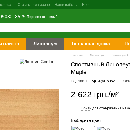
 возврат
Отзывы о магазине
Наши работы
Блог
0508013525
Перезвонить вам?
я плитка
Линолеум
Террасная доска
П
Главная
Линолеум
Линолеум Ge
Спортивный Линолеум 
Maple
Под заказ
Артикул: 6062_1
Ост
2 622 грн./м²
Войти
для отображения нако
%
Выберите цвет