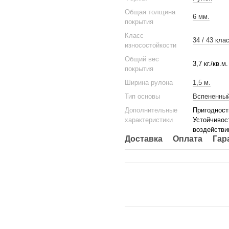
Общая толщина
6 мм.
покрытия
Класс
34 / 43 кла
износостойкости
Общий вес
3,7 кг./кв.м.
покрытия
Ширина рулона
1,5 м.
Тип основы
Вспененны
Дополнительные
Пригодност
характеристики
Устойчивос
воздействи
Доставка
Оплата
Гар