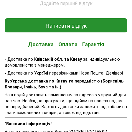
Додайте перший відгук
Написати відгук
Доставка
Оплата
Гарантія
- Доставка по
Київській обл
. та
Києву
за індивідуальною
домовленістю з менеджером.
- Доставка по
Україні
перевізниками Нова Пошта, Делівері
Кур'єрська доставка по Києву та передмістю (Бориспіль,
Бровари, Ірпінь, Буча та ін.)
Наш водій доставить замовлення за адресою у зручний для
вас час. Необхідно врахувати, що підйом на поверх водієм
не передбачений. Вартість доставки залежить від габаритів
і ваги замовлених товарів, а також від відстані.
*Важлива інформація!
На час воєнного стану в Україні УМОВИ ДОСТАВКИ