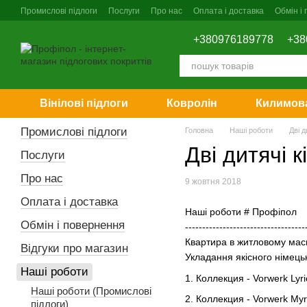
Перейти до основного контенту
Промислові підлоги
Послуги
Про нас
Оплата і доставка
Обмін і
+380976189778
+38
Вінілові підлоги
Ковролін
Килимова
Промислові підлоги
Головна
Наші роботи
Дві д
Дві дитячі 
Послуги
Про нас
9 жовтня 2018
Оплата і доставка
Наші роботи # Профіпол
Обмін і повернення
-----------------------------------
Квартира в житловому маси
Відгуки про магазин
Укладання якісного німецьк
Наші роботи
1. Коллекция - Vorwerk Lyri
Наші роботи (Промислові
2. Коллекция - Vorwerk My
підлоги)