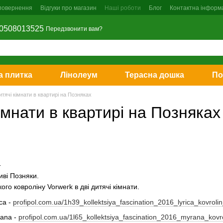
 повернення
Відгуки про магазин
Наші роботи
Блог
Контактна інформ
0508013525
Передзвонити вам?
 плитка
Лінолеум
Терасна дошка
По
итячі кімнати в квартирі на Позняках
кімнати в квартирі на Позняках
-
ві Позняки.
ого ковроліну Vorwerk в дві дитячі кімнати.
ca -
profipol.com.ua/1h39_kollektsiya_fascination_2016_lyrica_kovroli
rana -
profipol.com.ua/1l65_kollektsiya_fascination_2016_myrana_kovr