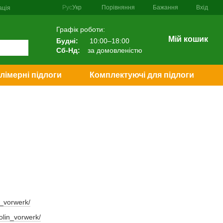
Порівняння
Рус
Укр
Бажання
Вхід
ація
Графік роботи:
Мій кошик
Будні:
10:00–18:00
Сб-Нд:
за домовленістю
лімерні підлоги
Комплектуючі для підлоги
n_vorwerk/
olin_vorwerk/