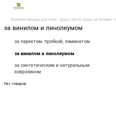
Комплектующие для пола
Средства по уходу за полами
з
за винилом и линолеумом
за паркетом, пробкой, ламинатом
за винилом и линолеумом
за синтетическим и натуральным
ковролином
Нет товаров