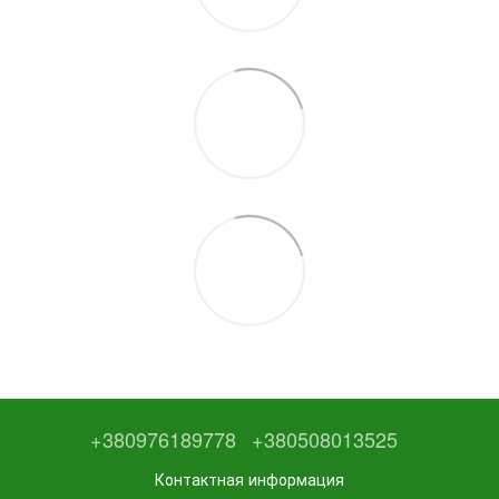
+380976189778
+380508013525
Контактная информация