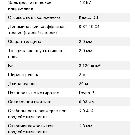
Электростатическое
≤ 2 kV
напряжение
Стойкость к скольжению
Класc DS
Динамический коэффициент
0,37 / 0,34
трения (вдоль/поперек)
Общая толщина
2,0 мм
Толщина эксплуатационного
2,0 мм
слоя
Вес
3,120 кг/м²
Ширина рулона
2 м
Длина рулона
20 м
Прочность на истирание
Група P
Остаточная вмятина
0,03 мм
Стабильность размеров при
≤ 0,4 %
воздействии тепла
Сварачиваемость при
≤ 8 мм
воздействии тепла