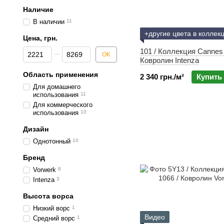
Наличие
В наличии
11
+другие цвета в коллек
Цена, грн.
От Цена, грн.
До Цена, грн.
101 / Коллекция Cannes 
OK
Ковролин Intenza
Область применения
2 340 грн./м²
Купить
Для домашнего
использования
11
Для коммерческого
использования
10
Дизайн
Однотонный
10
Бренд
Vorwerk
8
Intenza
3
Высота ворса
Низкий ворс
1
Видео
Средний ворс
1