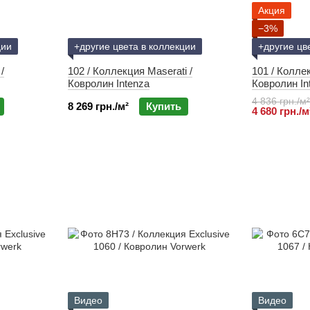
Акция
−3%
ции
+другие цвета в коллекции
+другие цв
/
102 / Коллекция Maserati /
101 / Коллек
Ковролин Intenza
Ковролин In
4 836 грн./м²
8 269 грн./м²
Купить
4 680 грн./м
Видео
Видео