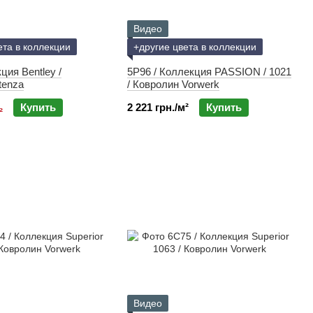
Видео
ета в коллекции
+другие цвета в коллекции
ция Bentley /
5P96 / Коллекция PASSION / 1021
tenza
/ Ковролин Vorwerk
Купить
2 221 грн./м²
Купить
²
Видео