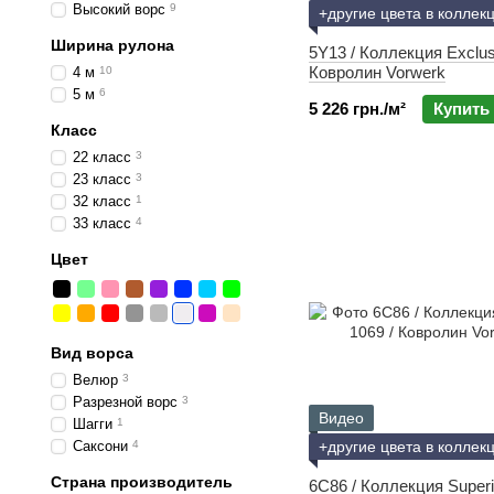
Высокий ворс
9
+другие цвета в коллек
Ширина рулона
5Y13 / Коллекция Exclus
Ковролин Vorwerk
4 м
10
5 м
6
5 226 грн./м²
Купить
Класс
22 класс
3
23 класс
3
32 класс
1
33 класс
4
Цвет
Вид ворса
Велюр
3
Разрезной ворс
3
Видео
Шагги
1
Саксони
4
+другие цвета в коллек
Страна производитель
6C86 / Коллекция Superi