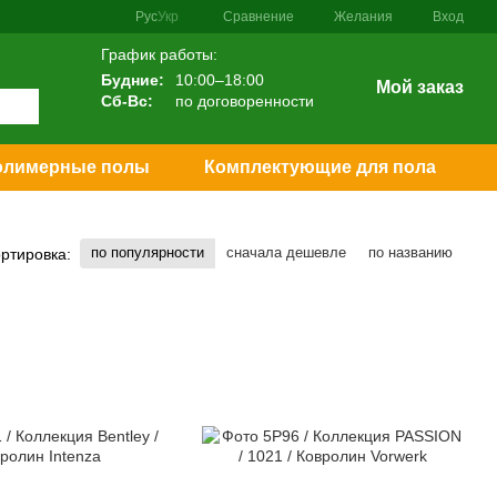
Сравнение
Рус
Укр
Желания
Вход
График работы:
Будние:
10:00–18:00
Мой заказ
Сб-Вс:
по договоренности
олимерные полы
Комплектующие для пола
по популярности
сначала дешевле
по названию
ртировка: