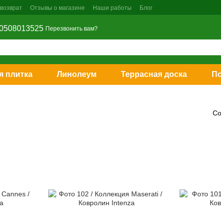
 возврат
Отзывы о магазине
Наши работы
Блог
0508013525
Перезвонить вам?
я плитка
Линолеум
Террасная доска
П
Со