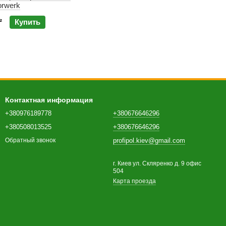
orwerk
²
Купить
Контактная информация
+380976189778
+380676646296
+380508013525
+380676646296
profipol.kiev@gmail.com
Обратный звонок
г. Киев ул. Скляренко д. 9 офис
504
Карта проезда