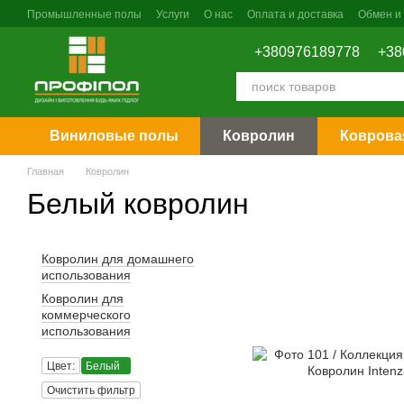
Перейти к основному контенту
Промышленные полы
Услуги
О нас
Оплата и доставка
Обмен и
Контактная информация
+380976189778
+38
Виниловые полы
Ковролин
Коврова
Главная
Ковролин
Белый ковролин
Ковролин для домашнего
использования
Ковролин для
коммерческого
использования
Цвет:
Белый
Очистить фильтр