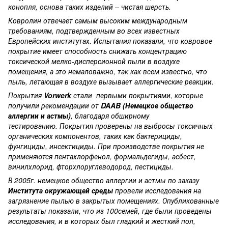
конопля, основа таких изделий – чистая шерсть.
Ковролин отвечает самым высоким международным
требованиям, подтвержденным во всех известных
Европейских институтах. Испытания показали, что ковровое
покрытие имеет способность снижать концентрацию
токсической мелко-дисперсионной пыли в воздухе
помещения, а это немаловажно, так как всем известно, что
пыль, летающая в воздухе вызывает аллергические реакции.
Покрытия
Vorwerk
стали первыми покрытиями, которые
получили рекомендации от
DAAB (Немецкое общество
аллергии и астмы)
, благодаря обширному
тестированию. Покрытия проверены на выбросы токсичных
органических компонентов, таких как бактерициды,
фунгициды, инсектициды. При производстве покрытия не
применяются пентахлорфенол, формальдегиды, асбест,
винилхлорид, фторхлоруглеводород, пестициды.
В 2005г. немецкое общество аллергии и астмы по заказу
Института окружающей среды
провели исследования на
загрязнение пылью в закрытых помещениях. Опубликованные
результаты показали, что из 100семей, где были проведены
исследования, и в которых был гладкий и жесткий пол,