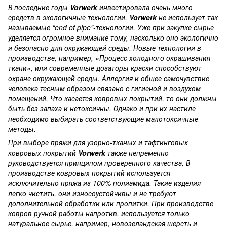
В последние годы
Vorwerk
инвестировала очень много
средств в экологичные технологии.
Vorwerk
не использует так
называемые “end of pipe”-технологии. Уже при закупке сырье
уделяется огромное внимание тому, насколько оно экологично
и безопасно для окружающей среды. Новые технологии в
производстве, например, «Процесс холодного окрашивания
ткани», или современные дозаторы краски способствуют
охране окружающей среды. Аллергия и общее самочувствие
человека тесным образом связано с гигиеной и воздухом
помещений. Что касается ковровых покрытий, то они должны
быть без запаха и нетоксичны. Однако и при их настиле
необходимо выбирать соответствующие малотоксичные
методы.
При выборе пряжи для узорно-тканых и тафтинговых
ковровых покрытий
Vorwerk
также непременно
руководствуется принципом проверенного качества. В
производстве ковровых покрытий используется
исключительно пряжа из 100% полиамида. Такие изделия
легко чистить, они износоустойчивы и не требуют
дополнительной обработки или пропитки. При производстве
ковров ручной работы напротив, используется только
натуральное сырье, например, новозеландская шерсть и