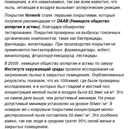
помещения, а это немаловажно, так как всем известно, что
пыль, летающая в воздухе вызывает аллергические реакции.
Покрытия
Vorwerk
стали первыми покрытиями, которые
получили рекомендации от
DAAB (Немецкое общество
аллергии и астмы)
, благодаря обширному
тестированию. Покрытия проверены на выбросы токсичных
органических компонентов, таких как бактерициды,
фунгициды, инсектициды. При производстве покрытия не
применяются пентахлорфенол, формальдегиды, асбест,
винилхлорид, фторхлоруглеводород, пестициды.
В 2005г. немецкое общество аллергии и астмы по заказу
Института окружающей среды
провели исследования на
загрязнение пылью в закрытых помещениях. Опубликованные
результаты показали, что из 100семей, где были проведены
исследования, и в которых был гладкий и жесткий пол,
концентрация мелкой пыли в воздухе была 62,9мкг на м³. Это
на самом деле выше, чем допустимый минимум. На улице
допустимый минимум установлен на уровне 50мкг/ м³. В
номерах же с ковровым покрытием концентрация мелко-
дисперсионной пыли составляла 30,4мкг/ м³. Это особенно
важно, так как люди в среднем тратят 90% своей жизни в
закрытых помещениях.