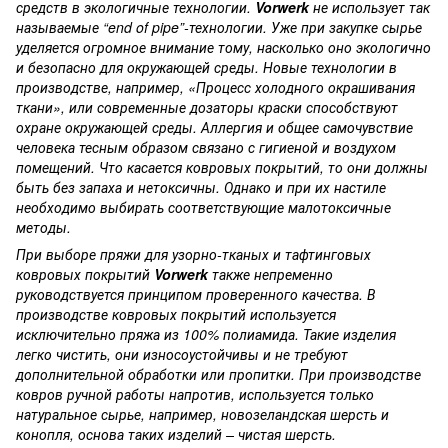
средств в экологичные технологии.
Vorwerk
не использует так
называемые “end of pipe”-технологии. Уже при закупке сырье
уделяется огромное внимание тому, насколько оно экологично
и безопасно для окружающей среды. Новые технологии в
производстве, например, «Процесс холодного окрашивания
ткани», или современные дозаторы краски способствуют
охране окружающей среды. Аллергия и общее самочувствие
человека тесным образом связано с гигиеной и воздухом
помещений. Что касается ковровых покрытий, то они должны
быть без запаха и нетоксичны. Однако и при их настиле
необходимо выбирать соответствующие малотоксичные
методы.
При выборе пряжи для узорно-тканых и тафтинговых
ковровых покрытий
Vorwerk
также непременно
руководствуется принципом проверенного качества. В
производстве ковровых покрытий используется
исключительно пряжа из 100% полиамида. Такие изделия
легко чистить, они износоустойчивы и не требуют
дополнительной обработки или пропитки. При производстве
ковров ручной работы напротив, используется только
натуральное сырье, например, новозеландская шерсть и
конопля, основа таких изделий – чистая шерсть.