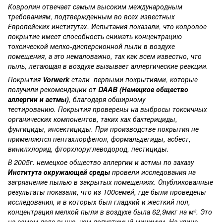
Ковролин отвечает самым высоким международным
требованиям, подтвержденным во всех известных
Европейских институтах. Испытания показали, что ковровое
покрытие имеет способность снижать концентрацию
токсической мелко-дисперсионной пыли в воздухе
помещения, а это немаловажно, так как всем известно, что
пыль, летающая в воздухе вызывает аллергические реакции.
Покрытия
Vorwerk
стали первыми покрытиями, которые
получили рекомендации от
DAAB (Немецкое общество
аллергии и астмы)
, благодаря обширному
тестированию. Покрытия проверены на выбросы токсичных
органических компонентов, таких как бактерициды,
фунгициды, инсектициды. При производстве покрытия не
применяются пентахлорфенол, формальдегиды, асбест,
винилхлорид, фторхлоруглеводород, пестициды.
В 2005г. немецкое общество аллергии и астмы по заказу
Института окружающей среды
провели исследования на
загрязнение пылью в закрытых помещениях. Опубликованные
результаты показали, что из 100семей, где были проведены
исследования, и в которых был гладкий и жесткий пол,
концентрация мелкой пыли в воздухе была 62,9мкг на м³. Это
на самом деле выше, чем допустимый минимум. На улице