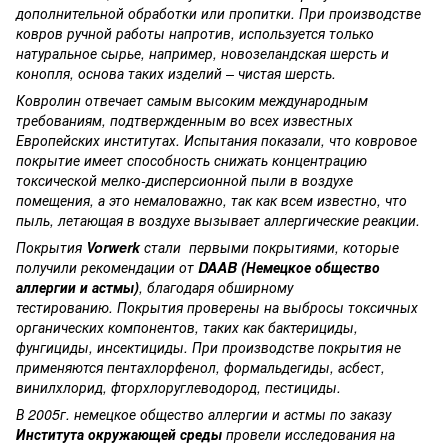
дополнительной обработки или пропитки. При производстве
ковров ручной работы напротив, используется только
натуральное сырье, например, новозеландская шерсть и
конопля, основа таких изделий – чистая шерсть.
Ковролин отвечает самым высоким международным
требованиям, подтвержденным во всех известных
Европейских институтах. Испытания показали, что ковровое
покрытие имеет способность снижать концентрацию
токсической мелко-дисперсионной пыли в воздухе
помещения, а это немаловажно, так как всем известно, что
пыль, летающая в воздухе вызывает аллергические реакции.
Покрытия
Vorwerk
стали первыми покрытиями, которые
получили рекомендации от
DAAB (Немецкое общество
аллергии и астмы)
, благодаря обширному
тестированию. Покрытия проверены на выбросы токсичных
органических компонентов, таких как бактерициды,
фунгициды, инсектициды. При производстве покрытия не
применяются пентахлорфенол, формальдегиды, асбест,
винилхлорид, фторхлоруглеводород, пестициды.
В 2005г. немецкое общество аллергии и астмы по заказу
Института окружающей среды
провели исследования на