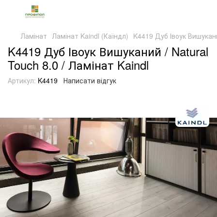
Ламінат
Ламінат Kaindl (Каїндл)
K4419 Дуб Івоук Вишуканий
K4419 Дуб Івоук Вишуканий / Natural
Touch 8.0 / Ламінат Kaindl
Артикул:
K4419
Написати відгук