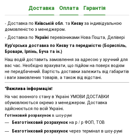
Доставка
Оплата
Гарантія
- Доставка по
Київській обл
. та
Києву
за індивідуальною
домовленістю з менеджером.
- Доставка по
Україні
перевізниками Нова Пошта, Делівері
Кур'єрська доставка по Києву та передмістю (Бориспіль,
Бровари, Ірпінь, Буча та ін.)
Наш водій доставить замовлення за адресою у зручний для
вас час. Необхідно врахувати, що підйом на поверх водієм
не передбачений. Вартість доставки залежить від габаритів
і ваги замовлених товарів, а також від відстані.
*Важлива інформація!
На час воєнного стану в Україні УМОВИ ДОСТАВКИ
обумовлюються окремо з менеджером. Доставка
здійснюється по всій Україні.
Готінковий розрахунок
в шоу-румі
Безготінковий розрахунок
на р / р ФОП, ТОВ
Безготінковий розрахунок
через термінал в шоу-румі