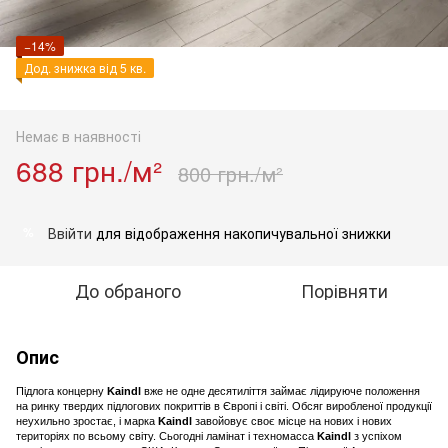
−14%
Дод. знижка від 5 кв.
Немає в наявності
688 грн./м²
800 грн./м²
Ввійти
для відображення накопичувальної знижки
%
До обраного
Порівняти
Опис
Підлога концерну
Kaindl
вже не одне десятиліття займає лідируюче положення
на ринку твердих підлогових покриттів в Європі і світі. Обсяг виробленої продукції
неухильно зростає, і марка
Kaindl
завойовує своє місце на нових і нових
територіях по всьому світу. Сьогодні ламінат і техномасса
Kaindl
з успіхом