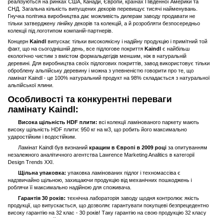
реалізуються на ринках США, Канади, Європи, країнах Південної Америки та
СНД. Загальна кількість випущених декорів перевищує тисячі найменувань.
Гнучка політика виробництва дає можливість дилерам заводу продавати не
тільки затверджену лінійку декорів та колекцій, а й розробляти безпосередньо
колекції під логотипом компаній-партнерів.
Концерн
Kaindl
випускає тільки високоякісну і надійну продукцію і примітний той
факт, що на сьогоднішній день, все підлогове покриття
Kaindl
є найбільш
екологічно чистим з вмістом формальдегідів меншим, ніж в натуральній
деревині. Для виробництва своїх підлогових покриттів, завод використовує тільки
оброблену альпійську деревину і можна з упевненістю говорити про те, що
ламінат Kaindl - це 100% натуральний продукт на 98% складається з натуральної
альпійської ялини.
Особливості та конкурентні переваги
ламінату Kaindl:
Висока щільність HDF плити:
всі колекції ламінованого паркету мають
високу щільність HDF плити: 950 кг на м3, що робить його максимально
ударостійким і водостійким.
Ламінат Kaindl був визнаний
кращим в Європі в 2009 році
за опитуванням
незалежного аналітичного агентства Lawrence Marketing Analitics в категорії
Design Trends XXI.
Щільна упаковка:
упаковка ламінованих підлог і техномассіва є
надзвичайно щільною, захищаючи продукцію від механічних пошкоджень і
роблячи її максимально надійною для споживача.
Гарантія 30 років:
технічна лабораторія заводу щодня контролює якість
продукції, що випускається, що дозволяє гарантувати покупцеві безпрецедентно
високу гарантію на 32 клас - 30 років! Таку гарантію на свою продукцію 32 класу