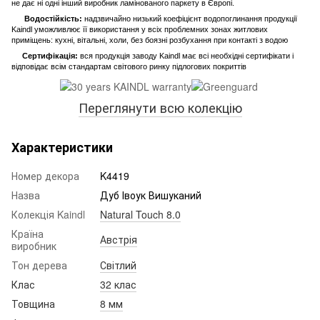
не дає ні одні інший виробник ламінованого паркету в Європі.
Водостійкість:
надзвичайно низький коефіцієнт водопоглинання продукції
Kaindl уможливлює її використання у всіх проблемних зонах житлових
приміщень: кухні, вітальні, холи, без боязні розбухання при контакті з водою
Сертифікація:
вся продукція заводу Kaindl має всі необхідні сертифікати і
відповідає всім стандартам світового ринку підлогових покриттів
Переглянути всю колекцію
Характеристики
Номер декора
K4419
Назва
Дуб Івоук Вишуканий
Колекція Kaindl
Natural Touch 8.0
Країна
Австрія
виробник
Тон дерева
Світлий
Клас
32 клас
Товщина
8 мм