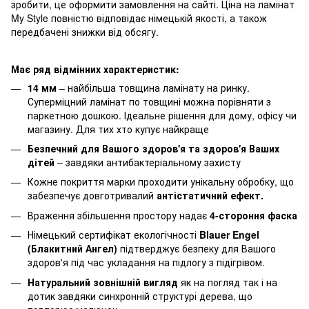
зробити, це оформити замовлення на сайті. Ціна на ламінат
My Style повністю відповідає німецькій якості, а також
передбачені знижки від обсягу.
Має ряд відмінних характеристик:
14 мм
– найбільша товщина ламінату на ринку.
Суперміцний ламінат по товщині можна порівняти з
паркетною дошкою. Ідеальне рішення для дому, офісу чи
магазину. Для тих хто купує найкраще
Безпечний для Вашого здоров'я та здоров'я Ваших
дітей
– завдяки антибактеріальному захисту
Кожне покриття марки проходити унікальну обробку, що
забезпечує довготривалий
антістатичний ефект.
Враження збільшення простору надає
4-стороння фаска
Німецький сертифікат екологічності
Blauer Engel
(Блакитний Ангел)
підтверджує безпеку для Вашого
здоров'я під час укладання на підлогу з підігрівом.
Натуральний зовнішній вигляд
як на погляд так і на
дотик завдяки синхронній структурі дерева, що