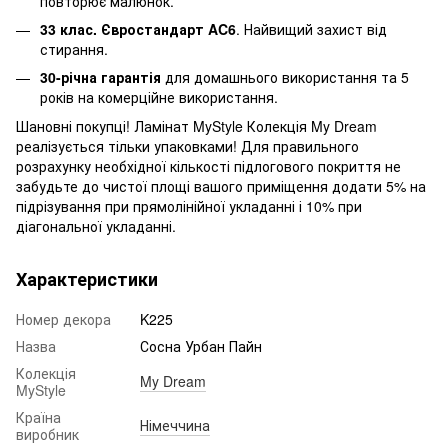
повторює малюнок.
33 клас. Євростандарт AC6
. Найвищий захист від
стирання.
30-річна гарантія
для домашнього використання та 5
років на комерційне використання.
Шановні покупці! Ламінат MyStyle Колекція My Dream
реалізується тільки упаковками! Для правильного
розрахунку необхідної кількості підлогового покриття не
забудьте до чистої площі вашого приміщення додати 5% на
підрізування при прямолінійної укладанні і 10% при
діагональної укладанні.
Характеристики
Номер декора
K225
Назва
Сосна Урбан Пайн
Колекція
My Dream
MyStyle
Країна
Німеччина
виробник