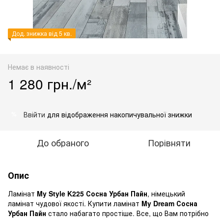
Дод. знижка від 5 кв.
Немає в наявності
1 280 грн./м²
Ввійти
для відображення накопичувальної знижки
%
До обраного
Порівняти
Опис
Ламінат
My Style
K225 Сосна Урбан Пайн
, німецький
ламінат чудової якості. Купити ламінат
My Dream Сосна
Урбан Пайн
стало набагато простіше. Все, що Вам потрібно