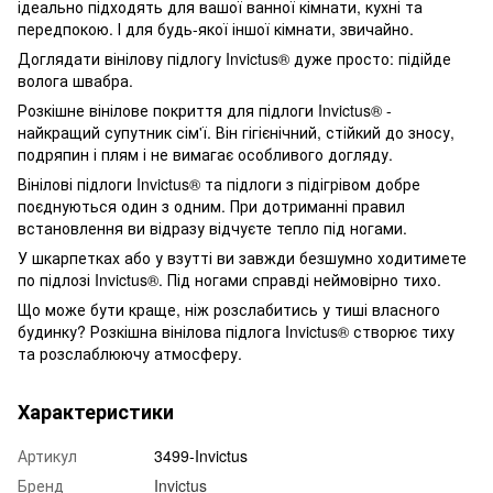
ідеально підходять для вашої ванної кімнати, кухні та
передпокою. І для будь-якої іншої кімнати, звичайно.
Доглядати вінілову підлогу Invictus® дуже просто: підійде
волога швабра.
Розкішне вінілове покриття для підлоги Invictus® -
найкращий супутник сім'ї. Він гігієнічний, стійкий до зносу,
подряпин і плям і не вимагає особливого догляду.
Вінілові підлоги Invictus® та підлоги з підігрівом добре
поєднуються один з одним. При дотриманні правил
встановлення ви відразу відчуєте тепло під ногами.
У шкарпетках або у взутті ви завжди безшумно ходитимете
по підлозі Invictus®. Під ногами справді неймовірно тихо.
Що може бути краще, ніж розслабитись у тиші власного
будинку? Розкішна вінілова підлога Invictus® створює тиху
та розслаблюючу атмосферу.
Характеристики
Артикул
3499-Invictus
Бренд
Invictus