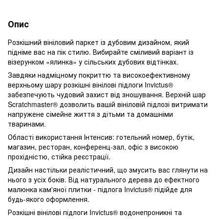
Опис
Розкішний вініловий паркет із дубовим дизайном, який
підніме вас на пік стилю. Вибирайте сміливий варіант із
візерунком «ялинка» у сільських дубових відтінках.
Завдяки надміцному покриттю та високоефективному
верхньому шару розкішні вінілові підлоги Invictus®
забезпечують чудовий захист від зношування. Верхній шар
Scratchmaster® дозволить вашій вініловій підлозі витримати
напружене сімейне життя з дітьми та домашніми
тваринами.
Області використання Інтенсив: готельний номер, бутік,
магазин, ресторан, конференц-зал, офіс з високою
прохідністю, стійка реєстрації.
Дизайн настільки реалістичний, що змусить вас глянути на
нього з усіх боків. Від натурального дерева до ефектного
малюнка кам'яної плитки - підлога Invictus® підійде для
будь-якого оформлення.
Розкішні вінілові підлоги Invictus® водонепроникні та