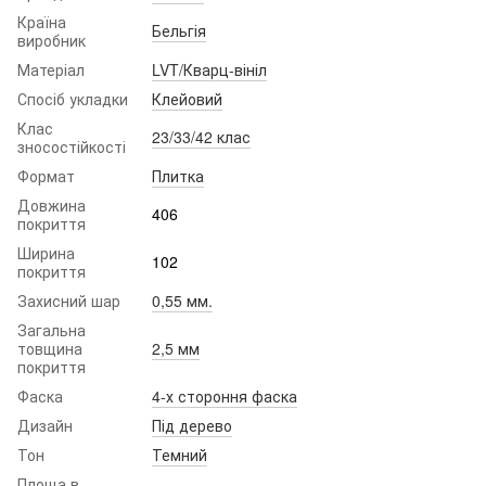
Країна
Бельгія
виробник
Матеріал
LVT/Кварц-вініл
Спосіб укладки
Клейовий
Клас
23/33/42 клас
зносостійкості
Формат
Плитка
Довжина
406
покриття
Ширина
102
покриття
Захисний шар
0,55 мм.
Загальна
товщина
2,5 мм
покриття
Фаска
4-х стороння фаска
Дизайн
Під дерево
Тон
Темний
Площа в