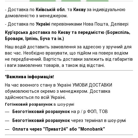
- Доставка по
Київській обл
. та
Києву
за індивідуальною
домовленістю з менеджером.
- Доставка по
Україні
перевізниками Нова Пошта, Делівері
Кур'єрська доставка по Києву та передмістю (Бориспіль,
Бровари, Ірпінь, Буча та ін.)
Наш водій доставить замовлення за адресою у зручний для
вас час. Необхідно врахувати, що підйом на поверх водієм
не передбачений. Вартість доставки залежить від габаритів
і ваги замовлених товарів, а також від відстані.
*Важлива інформація!
На час воєнного стану в Україні УМОВИ ДОСТАВКИ
обумовлюються окремо з менеджером. Доставка
здійснюється по всій Україні.
Готінковий розрахунок
в шоу-румі
Безготінковий розрахунок
на р / р ФОП, ТОВ
Безготінковий розрахунок
через термінал в шоу-румі
Оплата через "Приват24" або "Monobank"