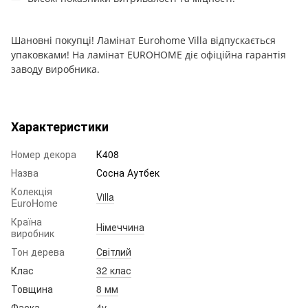
Шановні покупці! Ламінат Eurohome Villa відпускається
упаковками! На ламінат EUROHOME діє офіційна гарантія
заводу виробника.
Характеристики
Номер декора
К408
Назва
Сосна Аутбек
Колекція
Villa
EuroHome
Країна
Німеччина
виробник
Тон дерева
Світлий
Клас
32 клас
Товщина
8 мм
Фаска
4v