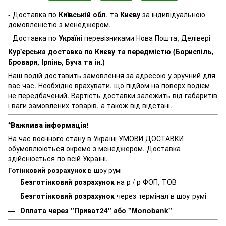
- Доставка по
Київській обл
. та
Києву
за індивідуальною
домовленістю з менеджером.
- Доставка по
Україні
перевізниками Нова Пошта, Делівері
Кур'єрська доставка по Києву та передмістю (Бориспіль,
Бровари, Ірпінь, Буча та ін.)
Наш водій доставить замовлення за адресою у зручний для
вас час. Необхідно врахувати, що підйом на поверх водієм
не передбачений. Вартість доставки залежить від габаритів
і ваги замовлених товарів, а також від відстані.
*Важлива інформація!
На час воєнного стану в Україні УМОВИ ДОСТАВКИ
обумовлюються окремо з менеджером. Доставка
здійснюється по всій Україні.
Готінковий розрахунок
в шоу-румі
Безготінковий розрахунок
на р / р ФОП, ТОВ
Безготінковий розрахунок
через термінал в шоу-румі
Оплата через "Приват24" або "Monobank"