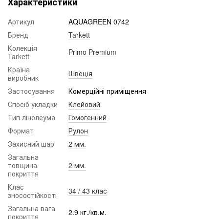
Характеристики
Артикул
AQUAGREEN 0742
Бренд
Tarkett
Колекція
Primo Premium
Tarkett
Країна
Швеція
виробник
Застосування
Комерційні приміщення
Спосіб укладки
Клейовий
Тип лінолеума
Гомогенний
Формат
Рулон
Захисний шар
2 мм.
Загальна
товщина
2 мм.
покриття
Клас
34 / 43 клас
зносостійкості
Загальна вага
2.9 кг./кв.м.
покриття