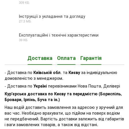
309 КБ
PDF
Інструкції з укладання та догляду
27.3 МБ
PDF
Експлуатаційні і технічні характеристики
39 КБ
PDF
Доставка
Оплата
Гарантія
- Доставка по
Київській обл
. та
Києву
за індивідуальною
домовленістю з менеджером.
- Доставка по
Україні
перевізниками Нова Пошта, Делівері
Кур'єрська доставка по Києву та передмістю (Бориспіль,
Бровари, Ірпінь, Буча та ін.)
Наш водій доставить замовлення за адресою у зручний для
вас час. Необхідно врахувати, що підйом на поверх водієм
не передбачений. Вартість доставки залежить від габаритів
і ваги замовлених товарів, а також від відстані.