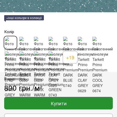
+інші кольори в колекції
Колір
+19
В наявності
890 грн./м²
Купити