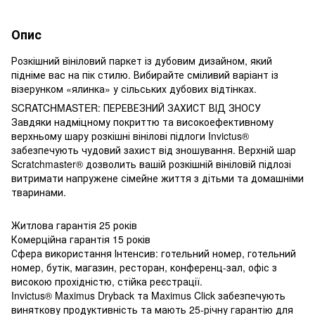
Опис
Розкішний вініловий паркет із дубовим дизайном, який
підніме вас на пік стилю. Вибирайте сміливий варіант із
візерунком «ялинка» у сільських дубових відтінках.
SCRATCHMASTER: ПЕРЕВЕЗНИЙ ЗАХИСТ ВІД ЗНОСУ
Завдяки надміцному покриттю та високоефективному
верхньому шару розкішні вінілові підлоги Invictus®
забезпечують чудовий захист від зношування. Верхній шар
Scratchmaster® дозволить вашій розкішній вініловій підлозі
витримати напружене сімейне життя з дітьми та домашніми
тваринами.
Житлова гарантія 25 років
Комерційна гарантія 15 років
Сфера використання Інтенсив: готельний номер, готельний
номер, бутік, магазин, ресторан, конференц-зал, офіс з
високою прохідністю, стійка реєстрації.
Invictus® Maximus Dryback та Maximus Click забезпечують
виняткову продуктивність та мають 25-річну гарантію для