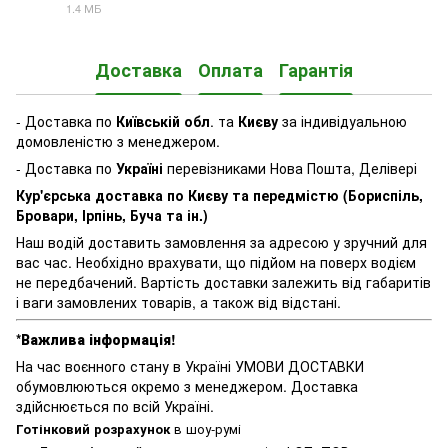
1.4 МБ
PDF
Доставка
Оплата
Гарантія
- Доставка по
Київській обл
. та
Києву
за індивідуальною
домовленістю з менеджером.
- Доставка по
Україні
перевізниками Нова Пошта, Делівері
Кур'єрська доставка по Києву та передмістю (Бориспіль,
Бровари, Ірпінь, Буча та ін.)
Наш водій доставить замовлення за адресою у зручний для
вас час. Необхідно врахувати, що підйом на поверх водієм
не передбачений. Вартість доставки залежить від габаритів
і ваги замовлених товарів, а також від відстані.
*Важлива інформація!
На час воєнного стану в Україні УМОВИ ДОСТАВКИ
обумовлюються окремо з менеджером. Доставка
здійснюється по всій Україні.
Готінковий розрахунок
в шоу-румі