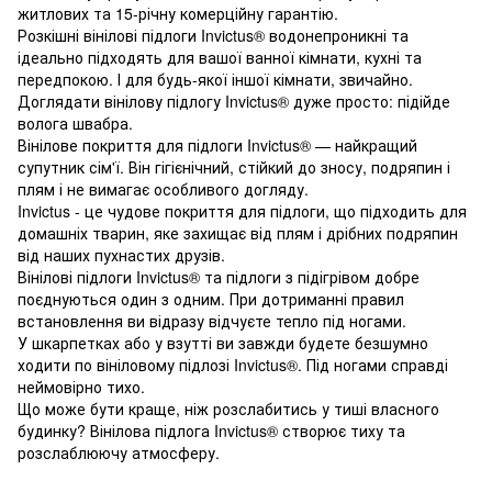
житлових та 15-річну комерційну гарантію.
Розкішні вінілові підлоги Invictus® водонепроникні та
ідеально підходять для вашої ванної кімнати, кухні та
передпокою. І для будь-якої іншої кімнати, звичайно.
Доглядати вінілову підлогу Invictus® дуже просто: підійде
волога швабра.
Вінілове покриття для підлоги Invictus® — найкращий
супутник сім'ї. Він гігієнічний, стійкий до зносу, подряпин і
плям і не вимагає особливого догляду.
Invictus - це чудове покриття для підлоги, що підходить для
домашніх тварин, яке захищає від плям і дрібних подряпин
від наших пухнастих друзів.
Вінілові підлоги Invictus® та підлоги з підігрівом добре
поєднуються один з одним. При дотриманні правил
встановлення ви відразу відчуєте тепло під ногами.
У шкарпетках або у взутті ви завжди будете безшумно
ходити по вініловому підлозі Invictus®. Під ногами справді
неймовірно тихо.
Що може бути краще, ніж розслабитись у тиші власного
будинку? Вінілова підлога Invictus® створює тиху та
розслаблюючу атмосферу.