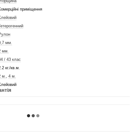
Угорщина
Комерційні приміщення
Клейовий
Гетерогенний
Рулон
0,7 мм.
2 мм.
34 / 43 клас
2.2 кг./кв.м.
2 м.
,
4 м.
Клейовий
антія