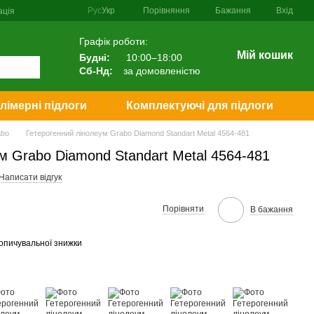
Порівняння
Рус
Укр
Бажання
Вхід
ація
Графік роботи:
Мій кошик
Будні:
10:00–18:00
Сб-Нд:
за домовленістю
лімерні підлоги
Комплектуючі для підлоги
abo
Гетерогенний лінолеум Grabo Diamond Standart Metal 4564-481
м Grabo Diamond Standart Metal 4564-481
Написати відгук
Порівняти
В бажання
опичувальної знижки