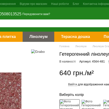
 повернення
Відгуки про магазин
Наші роботи
Блог
Контактна інформ
0508013525
Передзвонити вам?
 плитка
Лінолеум
Терасна дошка
По
Головна
Лінолеум
Лінолеум Gr
Гетерогенний лінолеу
В наявності
Артикул: 4564-481
640 грн./м²
Ввійти
для відображення нак
%
Виберіть колір