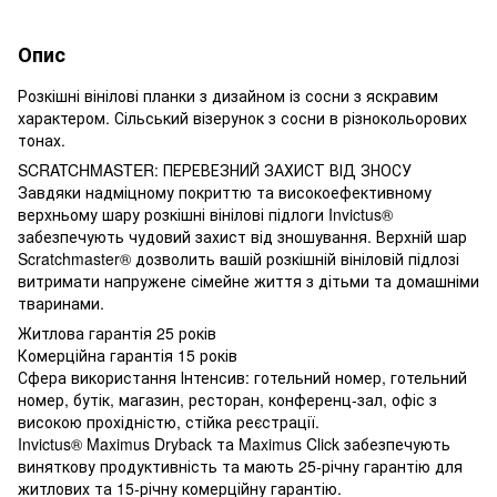
Опис
Розкішні вінілові планки з дизайном із сосни з яскравим
характером. Сільський візерунок з сосни в різнокольорових
тонах.
SCRATCHMASTER: ПЕРЕВЕЗНИЙ ЗАХИСТ ВІД ЗНОСУ
Завдяки надміцному покриттю та високоефективному
верхньому шару розкішні вінілові підлоги Invictus®
забезпечують чудовий захист від зношування. Верхній шар
Scratchmaster® дозволить вашій розкішній вініловій підлозі
витримати напружене сімейне життя з дітьми та домашніми
тваринами.
Житлова гарантія 25 років
Комерційна гарантія 15 років
Сфера використання Інтенсив: готельний номер, готельний
номер, бутік, магазин, ресторан, конференц-зал, офіс з
високою прохідністю, стійка реєстрації.
Invictus® Maximus Dryback та Maximus Click забезпечують
виняткову продуктивність та мають 25-річну гарантію для
житлових та 15-річну комерційну гарантію.