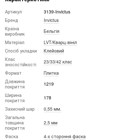
Артикул
3139-Invictus
Бренд
Invictus
Країна
Бельгія
виробник
Матеріал
LVT/Кварц-вініл
Спосіб укладки
Клейовий
Клас
23/33/42 клас
зносостійкості
Формат
Плитка
Довжина
1219
покриття
Ширина
178
покриття
Захисний шар
0,55 мм.
Загальна
товщина
2,5 мм
покриття
Фаска
4-х стороння фаска