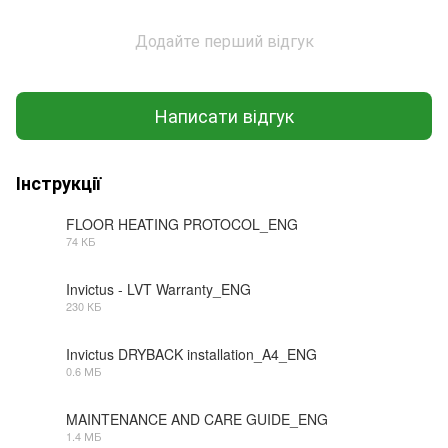
Додайте перший відгук
Написати відгук
Інструкції
FLOOR HEATING PROTOCOL_ENG
74 КБ
PDF
Invictus - LVT Warranty_ENG
230 КБ
PDF
Invictus DRYBACK installation_A4_ENG
0.6 МБ
PDF
MAINTENANCE AND CARE GUIDE_ENG
1.4 МБ
PDF