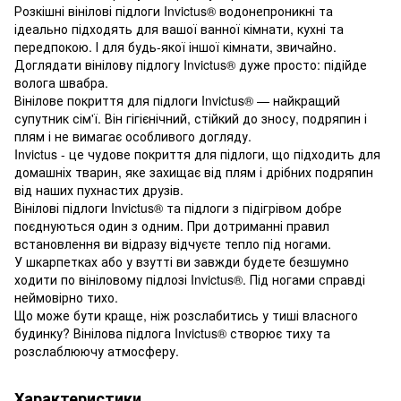
Розкішні вінілові підлоги Invictus® водонепроникні та
ідеально підходять для вашої ванної кімнати, кухні та
передпокою. І для будь-якої іншої кімнати, звичайно.
Доглядати вінілову підлогу Invictus® дуже просто: підійде
волога швабра.
Вінілове покриття для підлоги Invictus® — найкращий
супутник сім'ї. Він гігієнічний, стійкий до зносу, подряпин і
плям і не вимагає особливого догляду.
Invictus - це чудове покриття для підлоги, що підходить для
домашніх тварин, яке захищає від плям і дрібних подряпин
від наших пухнастих друзів.
Вінілові підлоги Invictus® та підлоги з підігрівом добре
поєднуються один з одним. При дотриманні правил
встановлення ви відразу відчуєте тепло під ногами.
У шкарпетках або у взутті ви завжди будете безшумно
ходити по вініловому підлозі Invictus®. Під ногами справді
неймовірно тихо.
Що може бути краще, ніж розслабитись у тиші власного
будинку? Вінілова підлога Invictus® створює тиху та
розслаблюючу атмосферу.
Характеристики