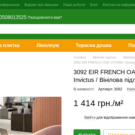
 повернення
Відгуки про магазин
Наші роботи
Блог
Контактна інформ
0508013525
Передзвонити вам?
 плитка
Лінолеум
Терасна дошка
По
Головна
Вінілові підлоги
Вінілова
3092 EIR FRENCH OAK STORM / Колекція 
3092 EIR FRENCH OA
Invictus / Вінілова під
В наявності
Артикул: 3092
Напи
1 414 грн./м²
Ввійти
для відображення нак
%