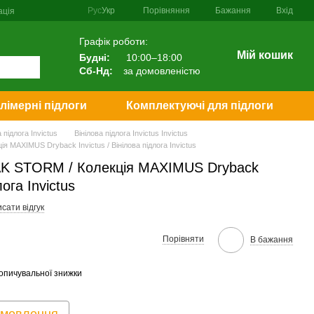
Порівняння
Рус
Укр
Бажання
Вхід
ація
Графік роботи:
Мій кошик
Будні:
10:00–18:00
Сб-Нд:
за домовленістю
лімерні підлоги
Комплектуючі для підлоги
 підлога Invictus
Вінілова підлога Invictus Invictus
MAXIMUS Dryback Invictus / Вінілова підлога Invictus
K STORM / Колекція MAXIMUS Dryback
лога Invictus
сати відгук
Порівняти
В бажання
опичувальної знижки