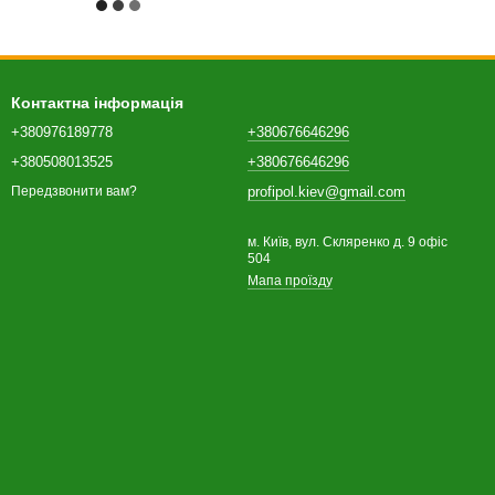
Контактна інформація
+380976189778
+380676646296
+380508013525
+380676646296
profipol.kiev@gmail.com
Передзвонити вам?
м. Київ, вул. Скляренко д. 9 офіс
504
Мапа проїзду