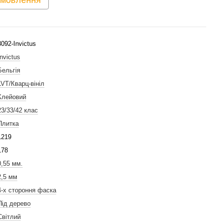
амовлення
3092-Invictus
Invictus
Бельгія
LVT/Кварц-вініл
Клейовий
23/33/42 клас
Плитка
1219
178
0,55 мм.
2,5 мм
4-х стороння фаска
Під дерево
Світлий