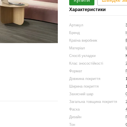
Купити
Швидке з
Характеристики
Артикул
Бренд
Країна виробник
Матеріал
Спосіб укладки
Клас зносостійкості
Формат
Довжина покриття
Ширина покриття
Захисний шар
Загальна товщина покриття
Фаска
Дизайн
Тон