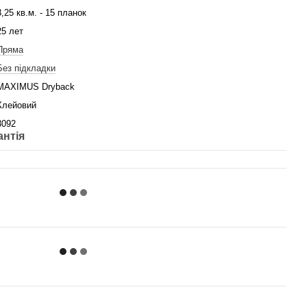
3,25 кв.м. - 15 планок
25 лет
Пряма
Без підкладки
MAXIMUS Dryback
Клейовий
3092
антія