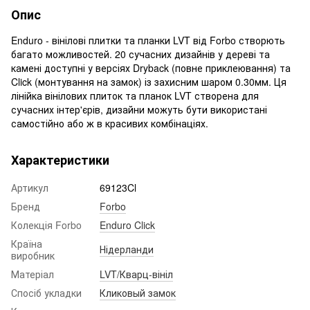
Опис
Enduro - вінілові плитки та планки LVT від Forbo створють
багато можливостей. 20 сучасних дизайнів у дереві та
камені доступні у версіях Dryback (повне приклеювання) та
Click (монтування на замок) із захисним шаром 0.30мм. Ця
лінійка вінілових плиток та планок LVT створена для
сучасних інтер'єрів, дизайни можуть бути використані
самостійно або ж в красивих комбінаціях.
Характеристики
Артикул
69123Cl
Бренд
Forbo
Колекція Forbo
Enduro Click
Країна
Нідерланди
виробник
Матеріал
LVT/Кварц-вініл
Спосіб укладки
Кликовый замок