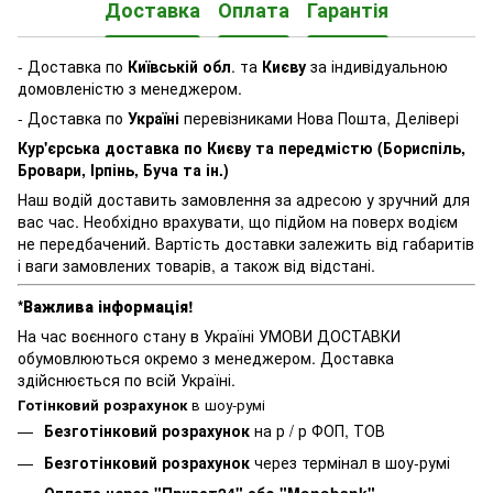
Доставка
Оплата
Гарантія
- Доставка по
Київській обл
. та
Києву
за індивідуальною
домовленістю з менеджером.
- Доставка по
Україні
перевізниками Нова Пошта, Делівері
Кур'єрська доставка по Києву та передмістю (Бориспіль,
Бровари, Ірпінь, Буча та ін.)
Наш водій доставить замовлення за адресою у зручний для
вас час. Необхідно врахувати, що підйом на поверх водієм
не передбачений. Вартість доставки залежить від габаритів
і ваги замовлених товарів, а також від відстані.
*Важлива інформація!
На час воєнного стану в Україні УМОВИ ДОСТАВКИ
обумовлюються окремо з менеджером. Доставка
здійснюється по всій Україні.
Готінковий розрахунок
в шоу-румі
Безготінковий розрахунок
на р / р ФОП, ТОВ
Безготінковий розрахунок
через термінал в шоу-румі