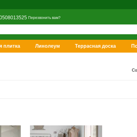
0508013525
Перезвонить вам?
я плитка
Линолеум
Террасная доска
П
Со