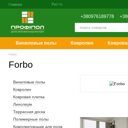
Перейти к основному контенту
Рус
Укр
Главная
+380976189778
+38
Виниловые полы
Ковролин
Коврова
Forbo
Forbo
Виниловые полы
Ковролин
Ковровая плитка
Линолеум
Террасная доска
Полимерные полы
Комплектующие для пола