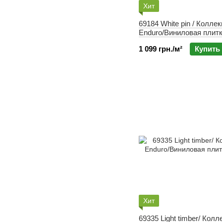
Хит
69184 White pin / Колле
Enduro/Виниловая плитк
1 099 грн./м²
Купить
Хит
69335 Light timber/ Колл