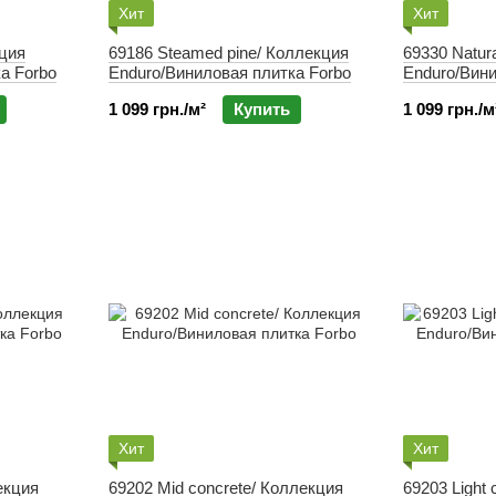
Хит
Хит
кция
69186 Steamed pine/ Коллекция
69330 Natural timber / Коллекция
а Forbo
Enduro/Виниловая плитка Forbo
Enduro/Вини
1 099 грн./м²
Купить
1 099 грн./м
Хит
Хит
екция
69202 Mid concrete/ Коллекция
69203 Light 