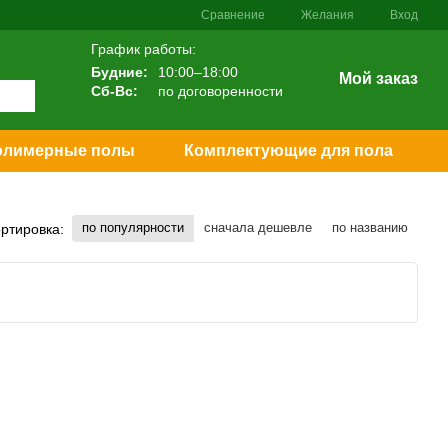
Сравнение
Желания
Вход
График работы:
Будние:
10:00–18:00
Мой заказ
Сб-Вс:
по договоренности
олимерные полы
Комплектующие для пола
по популярности
сначала дешевле
по названию
ртировка: