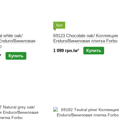
Хит
l white oak/
69123 Сhocolate oak/ Коллекция
Enduro/Виниловая
Enduro/Виниловая плитка Forbo
o
1 099 грн./м²
Купить
²
Купить