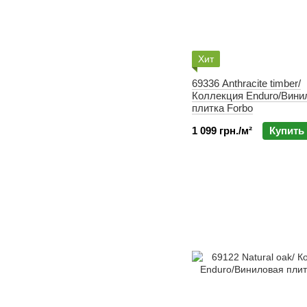
Хит
69336 Anthracite timber/
Коллекция Enduro/Вини
плитка Forbo
1 099 грн./м²
Купить