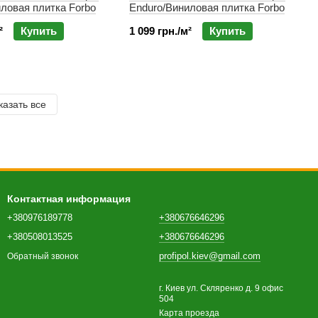
ловая плитка Forbo
Enduro/Виниловая плитка Forbo
²
Купить
1 099 грн./м²
Купить
казать все
Контактная информация
+380976189778
+380676646296
+380508013525
+380676646296
profipol.kiev@gmail.com
Обратный звонок
г. Киев ул. Скляренко д. 9 офис
504
Карта проезда