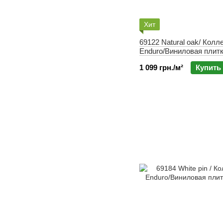
Хит
69122 Natural oak/ Колл
Enduro/Виниловая плитк
1 099 грн./м²
Купить