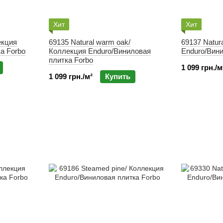
Хит
Хит
екция
69135 Natural warm oak/
69137 Natur
а Forbo
Коллекция Enduro/Виниловая
Enduro/Вини
плитка Forbo
1 099 грн./м
1 099 грн./м²
Купить