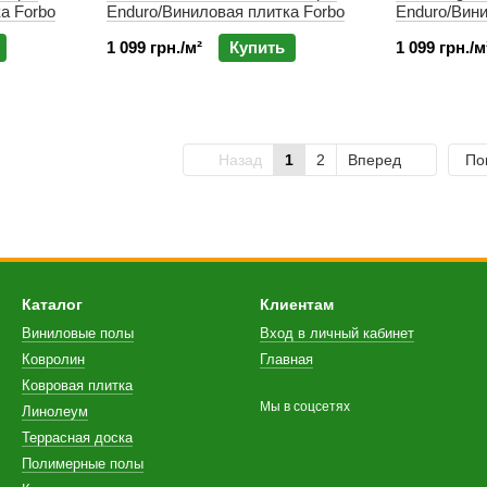
а Forbo
Enduro/Виниловая плитка Forbo
Enduro/Вини
1 099 грн./м²
Купить
1 099 грн./м
Назад
1
2
Вперед
По
Каталог
Клиентам
Виниловые полы
Вход в личный кабинет
Ковролин
Главная
Ковровая плитка
Мы в соцсетях
Линолеум
Террасная доска
Полимерные полы